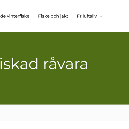
e vinterfiske
Fiske och jakt
Friluftsliv
skad råvara