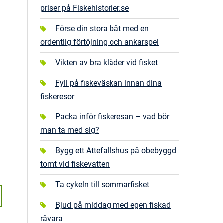
priser på Fiskehistorier.se
Förse din stora båt med en
ordentlig förtöjning och ankarspel
Vikten av bra kläder vid fisket
Fyll på fiskeväskan innan dina
fiskeresor
Packa inför fiskeresan – vad bör
man ta med sig?
Bygg ett Attefallshus på obebyggd
tomt vid fiskevatten
Ta cykeln till sommarfisket
Bjud på middag med egen fiskad
råvara