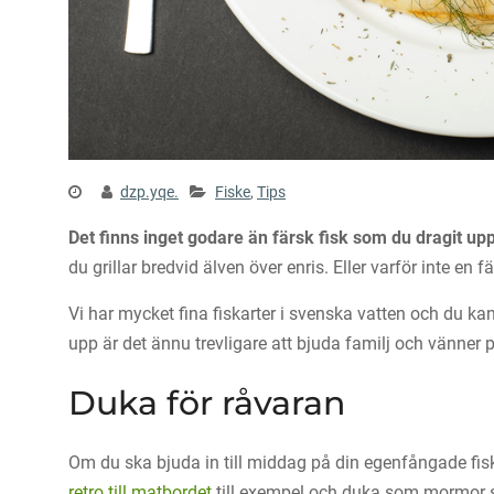
dzp.yqe.
Fiske
,
Tips
Det finns inget godare än färsk fisk som du dragit upp 
du grillar bredvid älven över enris. Eller varför inte 
Vi har mycket fina fiskarter i svenska vatten och du kan
upp är det ännu trevligare att bjuda familj och vänner
Duka för råvaran
Om du ska bjuda in till middag på din egenfångade fisk s
retro till matbordet
till exempel och duka som mormor sk