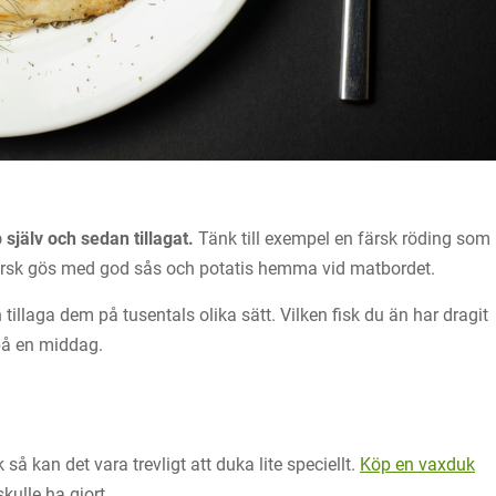
själv och sedan tillagat.
Tänk till exempel en färsk röding som
en färsk gös med god sås och potatis hemma vid matbordet.
 tillaga dem på tusentals olika sätt. Vilken fisk du än har dragit
 på en middag.
å kan det vara trevligt att duka lite speciellt.
Köp en vaxduk
ulle ha gjort.