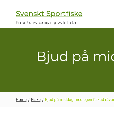
Skip
to
Svenskt Sportfiske
content
Friluftsliv, camping och fiske
Bjud på mi
Home
Fiske
Bjud på middag med egen fiskad råva