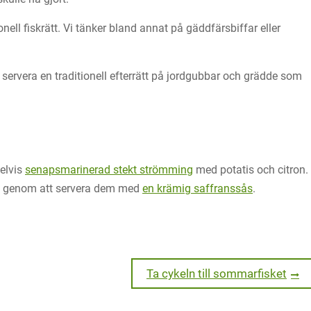
onell fiskrätt. Vi tänker bland annat på gäddfärsbiffar eller
servera en traditionell efterrätt på jordgubbar och grädde som
elvis
senapsmarinerad stekt strömming
med potatis och citron.
na genom att servera dem med
en krämig saffranssås
.
Next
Ta cykeln till sommarfisket
post: